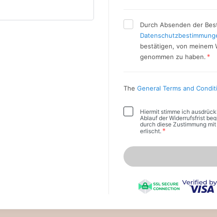
Durch Absenden der Best
Datenschutzbestimmung
bestätigen, von meinem W
*
genommen zu haben.
The
General Terms and Condit
Hiermit stimme ich ausdrückl
Ablauf der Widerrufsfrist be
durch diese Zustimmung mit 
*
erlischt.