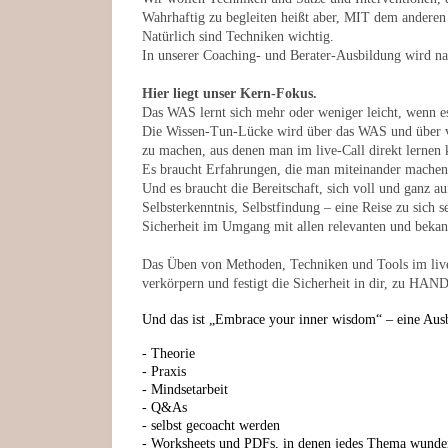
Wahrhaftig zu begleiten heißt aber, MIT dem anderen
Natürlich sind Techniken wichtig.
In unserer Coaching- und Berater-Ausbildung wird natü
Hier liegt unser Kern-Fokus.
Das WAS lernt sich mehr oder weniger leicht, wenn es g
Die Wissen-Tun-Lücke wird über das WAS und über vie
zu machen, aus denen man im live-Call direkt lernen 
Es braucht Erfahrungen, die man miteinander machen 
Und es braucht die Bereitschaft, sich voll und ganz
Selbsterkenntnis, Selbstfindung – eine Reise zu sich 
Sicherheit im Umgang mit allen relevanten und bekan
Das Üben von Methoden, Techniken und Tools im live-S
verkörpern und festigt die Sicherheit in dir, zu HA
Und das ist „Embrace your inner wisdom“ – eine Ausbi
- Theorie
- Praxis
- Mindsetarbeit
- Q&As
- selbst gecoacht werden
- Worksheets und PDFs, in denen jedes Thema wunder