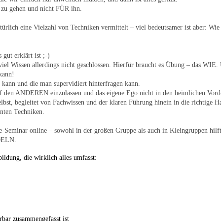
 zu gehen und nicht FÜR ihn.
rlich eine Vielzahl von Techniken vermittelt – viel bedeutsamer ist aber: Wie
ut erklärt ist ;-)
l Wissen allerdings nicht geschlossen. Hierfür braucht es Übung – das WIE. 
kann!
kann und die man supervidiert hinterfragen kann.
 auf den ANDEREN einzulassen und das eigene Ego nicht in den heimlichen Vord
selbst, begleitet von Fachwissen und der klaren Führung hinein in die richtige 
nten Techniken.
eminar online – sowohl in der großen Gruppe als auch in Kleingruppen hilft d
NDELN.
ldung, die wirklich alles umfasst:
bar zusammengefasst ist